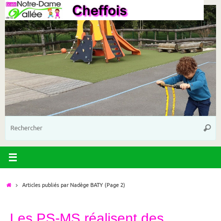
Passer
au
contenu
R
Reche
p
:
Accueil
Articles publiés par Nadège BATY
(Page 2)
Les PS-MS réalisent des