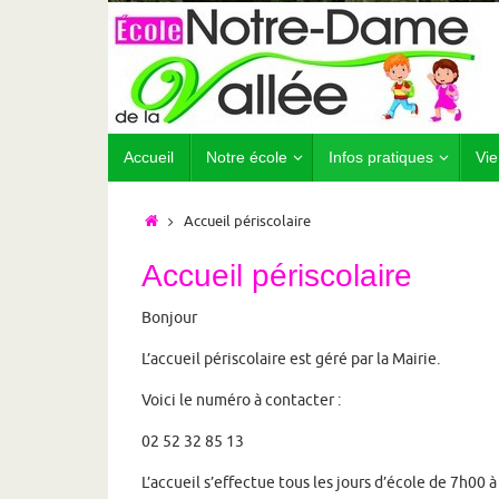
Passer
au
contenu
Passer
Accueil
Notre école
Infos pratiques
Vie
au
contenu
Accueil
Accueil périscolaire
Accueil périscolaire
Bonjour
L’accueil périscolaire est géré par la Mairie.
Voici le numéro à contacter :
02 52 32 85 13
L’accueil s’effectue tous les jours d’école de 7h00