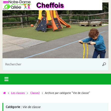
Passer
au
contenu
R
Reche
p
:
Accueil
Les classes
Classe2
Archive par catégorie "Vie de classe"
Catégorie :
Vie de classe