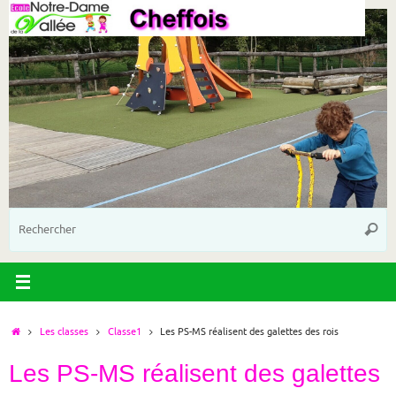
Passer
au
contenu
R
Reche
p
:
Accueil
Les classes
Classe1
Les PS-MS réalisent des galettes des rois
Les PS-MS réalisent des galettes