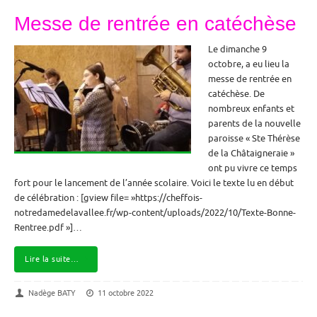
Messe de rentrée en catéchèse
Le dimanche 9
octobre, a eu lieu la
messe de rentrée en
catéchèse. De
nombreux enfants et
parents de la nouvelle
paroisse « Ste Thérèse
de la Châtaigneraie »
ont pu vivre ce temps
fort pour le lancement de l’année scolaire. Voici le texte lu en début
de célébration : [gview file= »https://cheffois-
notredamedelavallee.fr/wp-content/uploads/2022/10/Texte-Bonne-
Rentree.pdf »]…
Lire la suite…
Nadège BATY
11 octobre 2022