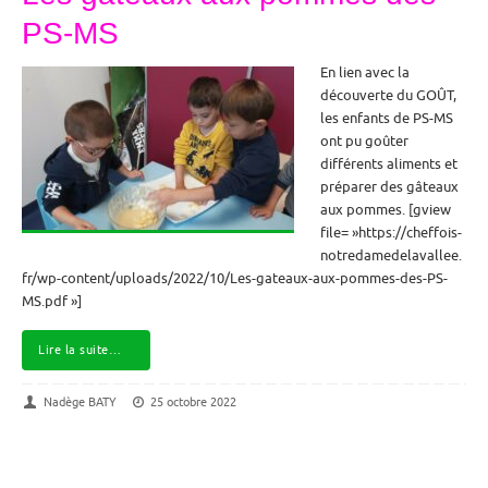
PS-MS
En lien avec la
découverte du GOÛT,
les enfants de PS-MS
ont pu goûter
différents aliments et
préparer des gâteaux
aux pommes. [gview
file= »https://cheffois-
notredamedelavallee.
fr/wp-content/uploads/2022/10/Les-gateaux-aux-pommes-des-PS-
MS.pdf »]
Lire la suite…
Nadège BATY
25 octobre 2022