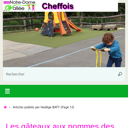
Passer
au
contenu
R
Reche
p
:
Accueil
Articles publiés par Nadège BATY
(Page 12)
Les gâteaux aux pommes des