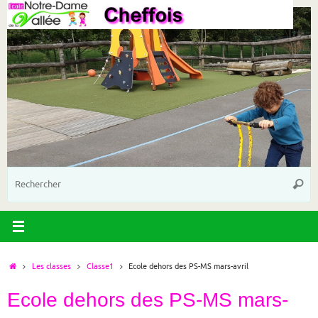
Passer
au
contenu
R
Reche
p
:
Accueil
Les classes
Classe1
Ecole dehors des PS-MS mars-avril
Ecole dehors des PS-MS mars-