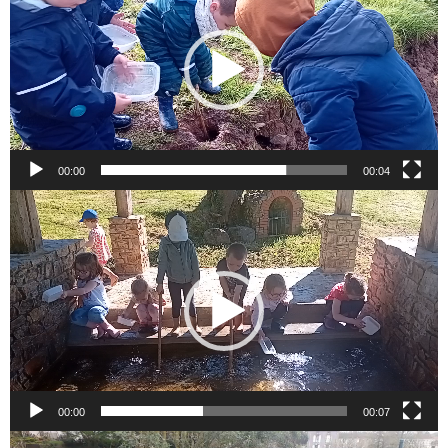
00:00
00:04
Lecteur
vidéo
00:00
00:07
Lecteur