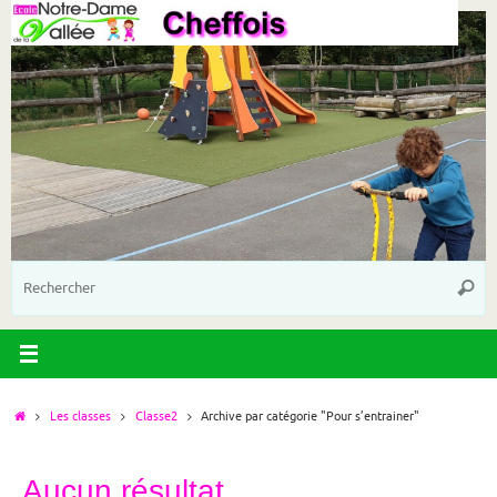
Passer
au
contenu
R
Reche
p
:
Accueil
Les classes
Classe2
Archive par catégorie "Pour s’entrainer"
Aucun résultat