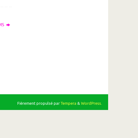
-MS
Fièrement propulsé par
Tempera
&
WordPress.