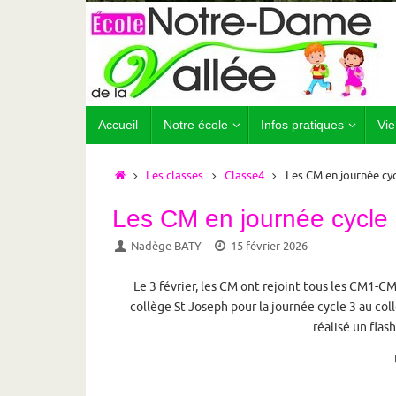
Passer
au
contenu
Passer
Accueil
Notre école
Infos pratiques
Vie
au
contenu
Accueil
Les classes
Classe4
Les CM en journée cyc
Les CM en journée cycle 
Nadège BATY
15 février 2026
Le 3 février, les CM ont rejoint tous les CM1-C
collège St Joseph pour la journée cycle 3 au collè
réalisé un flas