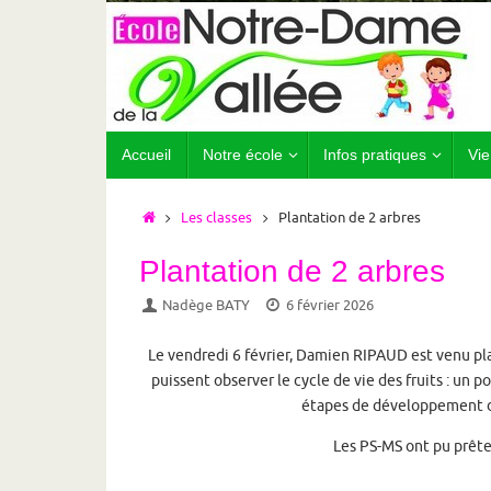
Passer
au
contenu
Passer
Accueil
Notre école
Infos pratiques
Vie
au
contenu
Accueil
Les classes
Plantation de 2 arbres
Plantation de 2 arbres
Nadège BATY
6 février 2026
Le vendredi 6 février, Damien RIPAUD est venu pla
puissent observer le cycle de vie des fruits : un p
étapes de développement d’
Les PS-MS ont pu prêter