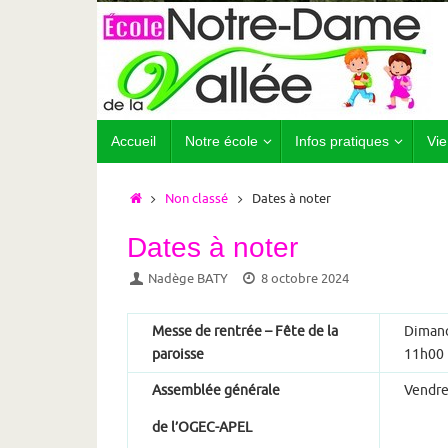
Passer
au
contenu
Passer
Accueil
Notre école
Infos pratiques
Vie
au
contenu
Accueil
Non classé
Dates à noter
Dates à noter
Nadège BATY
8 octobre 2024
Messe de rentrée – Fête de la
Dimanc
paroisse
11h00
Assemblée générale
Vendre
de l’OGEC-APEL