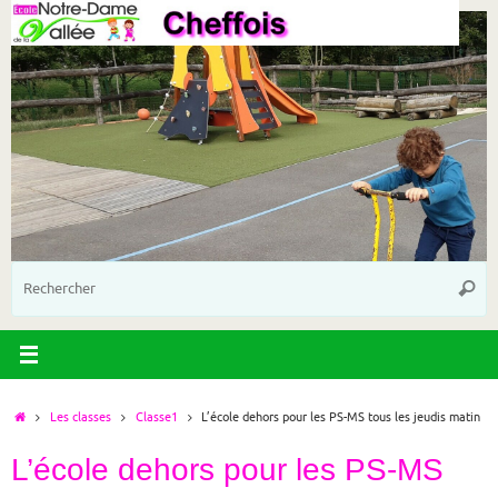
Passer
au
contenu
R
Reche
p
:
Accueil
Les classes
Classe1
L’école dehors pour les PS-MS tous les jeudis matin
L’école dehors pour les PS-MS