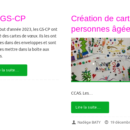
s GS-CP
Création de car
personnes âgé
but d’année 2023, les GS-CP ont
é des cartes de vœux. Ils les ont
ées dans des enveloppes et sont
les mettre dans la boîte aux
s.
e la suite…
CCAS. Les…
Lire la suite…
Nadège BATY
19 décembr