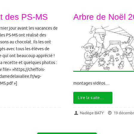
at des PS-MS
Arbre de Noël 
rnier jour avant les vacances de
les PS-MS ont réalisé des
sons au chocolat. Ils les ont
gés avec tous les élèves de
le qui ont beaucoup apprécié !
la recette et quelques photos :
 file= »https://cheffois-
damedelavallee.fr/wp-
MS.pdf »]
montages vidéos…
Lire la suite…
Nadège BATY
19 décembr