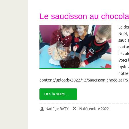
Le saucisson au chocol
Le de
Noël, 
saucis
parta
l’éco
Voici 
[gview
notre
content/uploads/2022/12/Saucisson-chocolat-PS-
Lire la suite…
Nadège BATY
19 décembre 2022