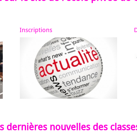
Inscriptions
D
Retrou
Voici les photos de notre école.
l'inscri
Lire la suite...
s dernières nouvelles des classes