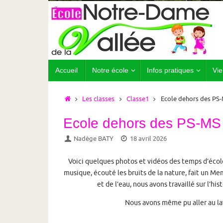
Passer
au
contenu
Passer
Accueil
Notre école
Infos pratiques
Vie
au
contenu
Accueil
Les classes
Classe1
Ecole dehors des PS-
Ecole dehors des PS-MS 
Nadège BATY
18 avril 2026
Voici quelques photos et vidéos des temps d’éco
musique, écouté les bruits de la nature, fait un Me
et de l’eau, nous avons travaillé sur l’hi
Nous avons même pu aller au lav