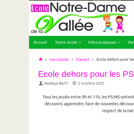
Passer
au
contenu
Passer
Accueil
Notre école
Infos pratiques
Vie
au
contenu
Accueil
Les classes
Classe1
Ecole dehors pour les
Ecole dehors pour les PS
Nadège BATY
5 octobre 2025
Tous les jeudis entre 9h et 11h, les PS-MS sortent
découvrir, apprendre, faire de nouvelles découve
respect de la nat