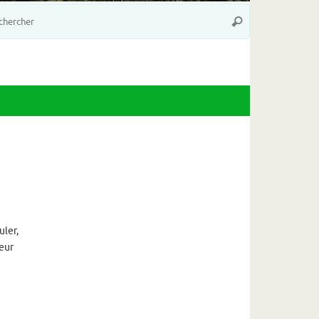
Recherche
Rechercher
pour
:
uler,
leur