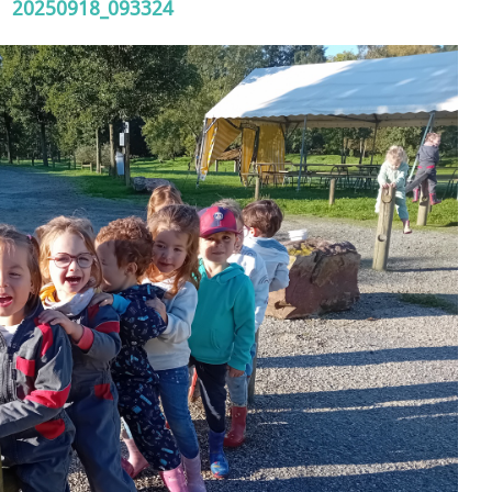
20250918_093324