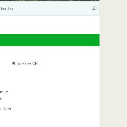
Recherche
Rechercher
pour
:
Photos des CE :
thème
.
nuisier