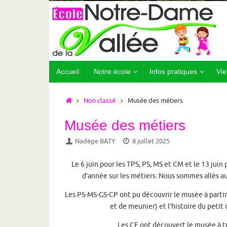
Passer
au
contenu
Passer
Accueil
Notre école
Infos pratiques
Vie
au
contenu
Accueil
Non classé
Musée des métiers
Musée des métiers
Nadège BATY
8 juillet 2025
Le 6 juin pour les TPS, PS, MS et CM et le 13 juin
d’année sur les métiers. Nous sommes allés a
Les PS-MS-GS-CP ont pu découvrir le musée à partir 
et de meunier) et l’histoire du petit 
Les CE ont découvert le musée à tr