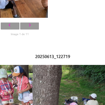
Image 1 de 11
20250613_122719