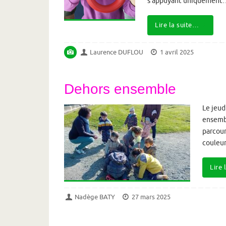
s’appuyant uniquement
Lire la suite…
Laurence DUFLOU
1 avril 2025
Dehors ensemble
Le jeud
ensembl
parcour
couleu
Lire 
Nadège BATY
27 mars 2025