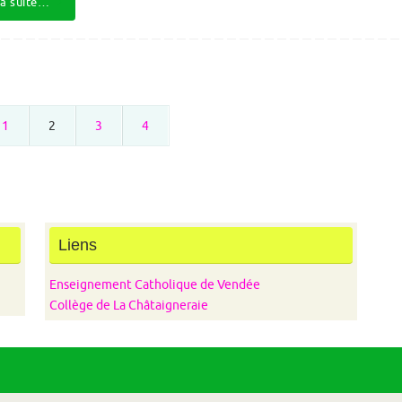
la suite…
1
2
3
4
Liens
Enseignement Catholique de Vendée
Collège de La Châtaigneraie