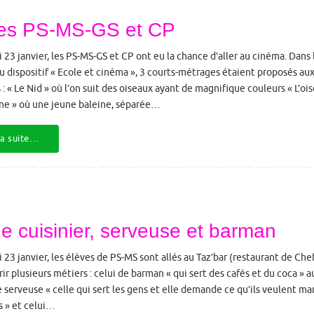
les PS-MS-GS et CP
i 23 janvier, les PS-MS-GS et CP ont eu la chance d’aller au cinéma. Dans 
u dispositif « Ecole et cinéma », 3 courts-métrages étaient proposés au
 : « Le Nid » où l’on suit des oiseaux ayant de magnifique couleurs « L’oi
ine » où une jeune baleine, séparée…
la suite…
e cuisinier, serveuse et barman
i 23 janvier, les élèves de PS-MS sont allés au Taz’bar (restaurant de Chef
ir plusieurs métiers : celui de barman « qui sert des cafés et du coca » au
e serveuse « celle qui sert les gens et elle demande ce qu’ils veulent m
s » et celui…