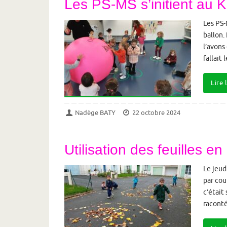
Les PS-MS s’initient au
Les PS-
ballon.
l’avons
fallait
Lire 
Nadège BATY
22 octobre 2024
Utilisation des feuilles 
Le jeud
par cou
c’était
raconté