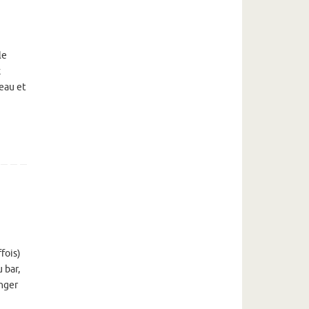
le
x
seau et
fois)
 bar,
anger