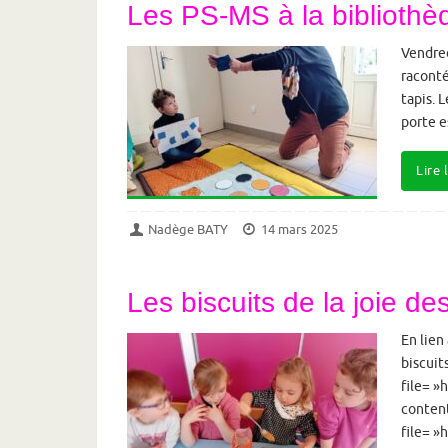
Les PS-MS à la bibliothè
Vendred
raconté
tapis. 
porte e
Lire 
Nadège BATY
14 mars 2025
Les biscuits de la joie d
En lien
biscuit
file= »
content
file= »