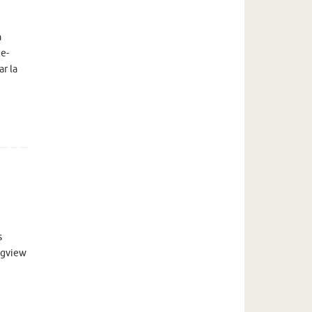
a
te-
ar la
s
 [gview