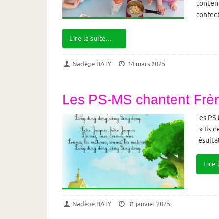
content
confect
Lire la suite…
Nadège BATY
14 mars 2025
Les PS-MS chantent Frè
Les PS-
! » Ils
résultat
Lire 
Nadège BATY
31 janvier 2025