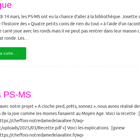
que
i 14 mars, les PS-MS ont eu la chance d’aller à la bibliothèque. Josette 
 l’histoire des « Quatre petits coins de rien du tout » à l’aide d’un racon
Le carré joue avec les ronds mais il ne peut pas rentrer dans leur maison c
st ronde. Les…
la suite…
es PS-MS
 avec notre projet « A cloche pied, prêts, sonnez », nous avons réalisé de
s de la joie comme les moines faisaient au Moyen Age. Voici la recette :
https://cheffois-notredamedelavallee.fr/wp-
/uploads/2025/03/Recette.pdf »] Voici les explications : [gview
https://cheffois-notredamedelavallee.fr/wp-