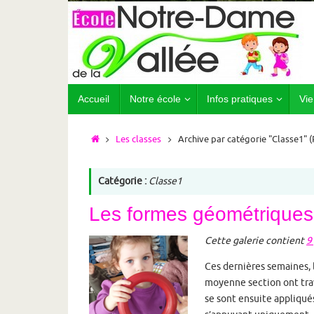
Passer
au
contenu
Passer
Accueil
Notre école
Infos pratiques
Vie
au
contenu
Accueil
Les classes
Archive par catégorie "Classe1"
(
Catégorie :
Classe1
Les formes géométriques
Cette galerie contient
9
Ces dernières semaines, 
moyenne section ont trava
se sont ensuite appliqué