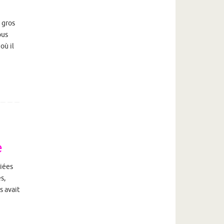
 gros
ous
où il
e
riées
s,
s avait